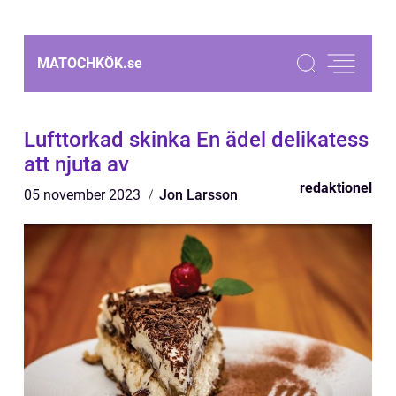
MATOCHKÖK.
se
Lufttorkad skinka En ädel delikatess
att njuta av
redaktionel
05 november 2023
Jon Larsson