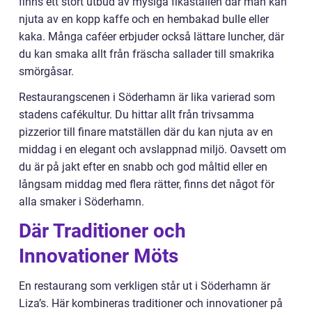
finns ett stort utbud av mysiga fikaställen där man kan
njuta av en kopp kaffe och en hembakad bulle eller
kaka. Många caféer erbjuder också lättare luncher, där
du kan smaka allt från fräscha sallader till smakrika
smörgåsar.
Restaurangscenen i Söderhamn är lika varierad som
stadens cafékultur. Du hittar allt från trivsamma
pizzerior till finare matställen där du kan njuta av en
middag i en elegant och avslappnad miljö. Oavsett om
du är på jakt efter en snabb och god måltid eller en
långsam middag med flera rätter, finns det något för
alla smaker i Söderhamn.
Där Traditioner och
Innovationer Möts
En restaurang som verkligen står ut i Söderhamn är
Liza’s. Här kombineras traditioner och innovationer på