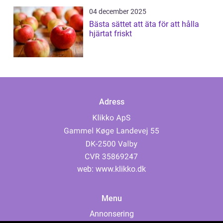
04 december 2025
Bästa sättet att äta för att hålla
hjärtat friskt
Adress
web:
www.klikko.dk
Menu
Annonsering