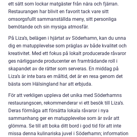
ett sätt som lockar matgäster från nära och fjärran.
Restaurangen har blivit en favorit tack vare sitt
omsorgsfullt sammanställda meny, sitt personliga
bemötande och sin mysiga atmosfär.
På Liza’s, belägen i hjärtat av Söderhamn, kan du unna
dig en matupplevelse som präglas av både kvalitet och
kreativitet. Med ett fokus på lokalt producerade råvaror
ges närliggande producenter en framträdande roll i
skapandet av de rätter som serveras. En middag på
Liza’s är inte bara en måltid, det är en resa genom det
bästa som Hälsingland har att erbjuda.
För att verkligen uppleva det unika med Söderhamns
restaurangscen, rekommenderar vi ett besök till Liza’s.
Deras förmåga att försätta lokala råvaror i nya
sammanhang ger en matupplevelse som är svår att
glömma. Se till att boka ditt bord i god tid för att inte
missa denna kulinariska juvel i Söderhamn; information