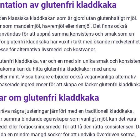
tation av glutenfri kladdkaka
 den klassiska kladdkakan som är gjord utan glutenhaltigt mjöl.
er som mandelmjöl, havremjöl eller rismjöl. Det finns också
 användas för att uppnå samma konsistens och smak som en
 för glutenfri kladdkaka har vuxit i takt med ökande medvetenhet
esse för alternativa livsmedel och kostvanor.
lutenfri kladdkaka, var och en med sin unika smak och konsisten
kakorna kan du hitta glutenfria kladdkakor med andra
ller mint. Vissa bakare erbjuder också veganvänliga alternativ
serade ingredienser för att skapa en läcker glutenfri kladdkak
ar om glutenfri kladdkaka
räva några justeringar jämfört med en traditionell kladdkaka.
 har samma bindande egenskaper som vanligt mjöl, kan det vara
del eller förtjockningsmedel för att få den rätta konsistensen. D
da en mindre mängd socker för att undvika överdriven sötma,