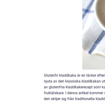
Glutenfri kladdkaka är en läcker efte
njuta av den klassiska kladdkakan uta
av glutenfria kladdkakerecept som kan 
fruktälskare. I denna artikel kommer v
den skiljer sig från traditionella kla