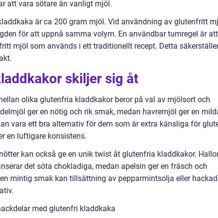
r att vara sötare än vanligt mjöl.
 kladdkaka är ca 200 gram mjöl. Vid användning av glutenfritt mj
ngden för att uppnå samma volym. En användbar tumregel är att
t mjöl som används i ett traditionellt recept. Detta säkerställe
akt.
laddkakor skiljer sig åt
ellan olika glutenfria kladdkakor beror på val av mjölsort och
ndelmjöl ger en nötig och rik smak, medan havremjöl ger en mild
an vara ett bra alternativ för dem som är extra känsliga för glut
r en luftigare konsistens.
 nötter kan också ge en unik twist åt glutenfria kladdkakor. Hallo
anserar det söta chokladiga, medan apelsin ger en fräsch och
 en mintig smak kan tillsättning av pepparmintsolja eller hackad
tiv.
nackdelar med glutenfri kladdkaka