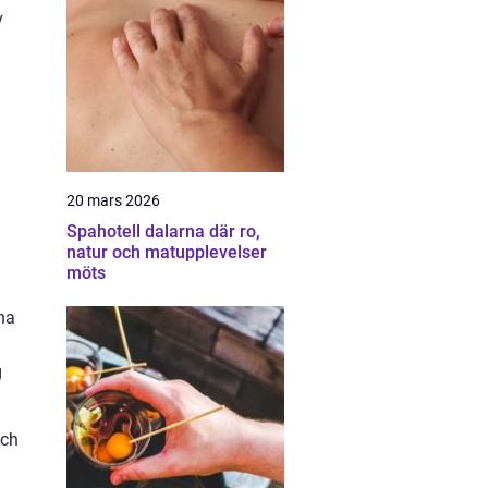
v
20 mars 2026
Spahotell dalarna där ro,
natur och matupplevelser
möts
na
g
och