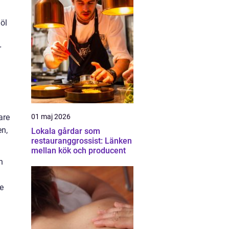
öl
r
are
01 maj 2026
en,
Lokala gårdar som
restauranggrossist: Länken
mellan kök och producent
n
e