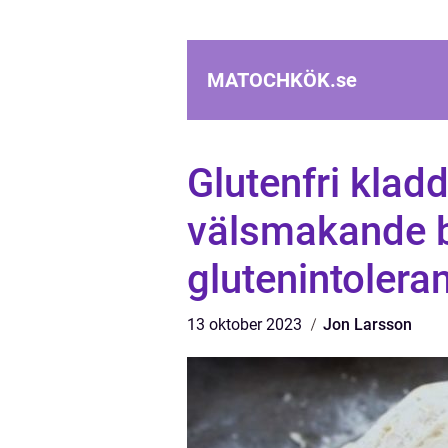
MATOCHKÖK.
se
Glutenfri klad
välsmakande b
glutenintolera
13 oktober 2023
Jon Larsson