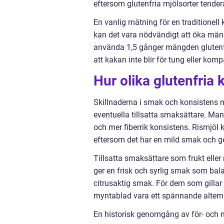
eftersom glutenfria mjölsorter tendera
En vanlig mätning för en traditionell
kan det vara nödvändigt att öka mä
använda 1,5 gånger mängden glutenfrit
att kakan inte blir för tung eller komp
Hur olika glutenfria k
Skillnaderna i smak och konsistens m
eventuella tillsatta smaksättare. Ma
och mer fiberrik konsistens. Rismjöl k
eftersom det har en mild smak och ge
Tillsatta smaksättare som frukt eller
ger en frisk och syrlig smak som bal
citrusaktig smak. För dem som gillar
myntablad vara ett spännande alterna
En historisk genomgång av för- och 