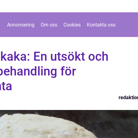
Annonsering
Om oss
Cookies
Kontakta oss
dkaka: En utsökt och
ehandling för
nta
redaktio