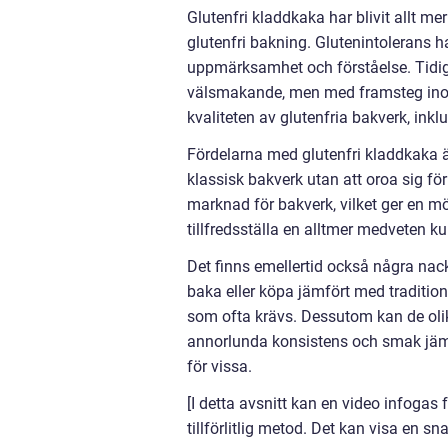
Glutenfri kladdkaka har blivit allt me
glutenfri bakning. Glutenintolerans h
uppmärksamhet och förståelse. Tidiga
välsmakande, men med framsteg ino
kvaliteten av glutenfria bakverk, inkl
Fördelarna med glutenfri kladdkaka är
klassisk bakverk utan att oroa sig f
marknad för bakverk, vilket ger en möj
tillfredsställa en alltmer medveten k
Det finns emellertid också några nack
baka eller köpa jämfört med traditio
som ofta krävs. Dessutom kan de oli
annorlunda konsistens och smak jämf
för vissa.
[I detta avsnitt kan en video infogas
tillförlitlig metod. Det kan visa en sn