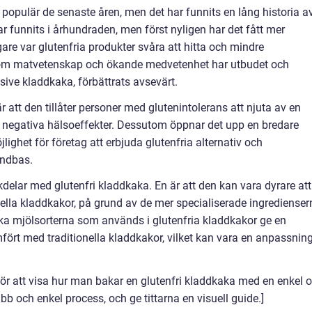
r populär de senaste åren, men det har funnits en lång historia a
ar funnits i århundraden, men först nyligen har det fått mer
re var glutenfria produkter svåra att hitta och mindre
m matvetenskap och ökande medvetenhet har utbudet och
usive kladdkaka, förbättrats avsevärt.
 att den tillåter personer med glutenintolerans att njuta av en
ör negativa hälsoeffekter. Dessutom öppnar det upp en bredare
lighet för företag att erbjuda glutenfria alternativ och
undbas.
delar med glutenfri kladdkaka. En är att den kan vara dyrare att
nella kladdkakor, på grund av de mer specialiserade ingredienser
ka mjölsorterna som används i glutenfria kladdkakor ge en
ört med traditionella kladdkakor, vilket kan vara en anpassnin
 för att visa hur man bakar en glutenfri kladdkaka med en enkel 
abb och enkel process, och ge tittarna en visuell guide.]