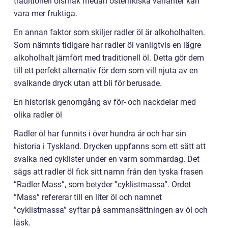
traditionell ölsmak medan österrikiska varianter kan
vara mer fruktiga.
En annan faktor som skiljer radler öl är alkoholhalten.
Som nämnts tidigare har radler öl vanligtvis en lägre
alkoholhalt jämfört med traditionell öl. Detta gör dem
till ett perfekt alternativ för dem som vill njuta av en
svalkande dryck utan att bli för berusade.
En historisk genomgång av för- och nackdelar med
olika radler öl
Radler öl har funnits i över hundra år och har sin
historia i Tyskland. Drycken uppfanns som ett sätt att
svalka ned cyklister under en varm sommardag. Det
sägs att radler öl fick sitt namn från den tyska frasen
”Radler Mass”, som betyder ”cyklistmassa”. Ordet
”Mass” refererar till en liter öl och namnet
”cyklistmassa” syftar på sammansättningen av öl och
läsk.