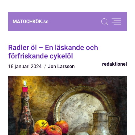
MATOCHKÖK.
se
Radler öl – En läskande och
förfriskande cykelöl
redaktionel
18 januari 2024
Jon Larsson