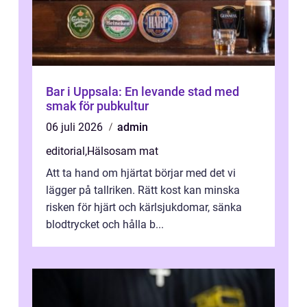
Bar i Uppsala: En levande stad med
smak för pubkultur
06 juli 2026
admin
editorial
,
Hälsosam mat
Att ta hand om hjärtat börjar med det vi
lägger på tallriken. Rätt kost kan minska
risken för hjärt och kärlsjukdomar, sänka
blodtrycket och hålla b...