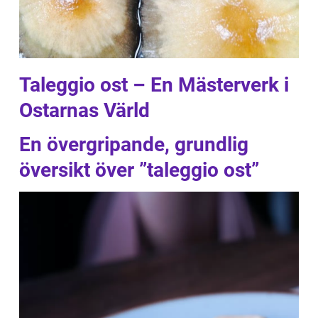
Taleggio ost – En Mästerverk i
Ostarnas Värld
En övergripande, grundlig
översikt över ”taleggio ost”