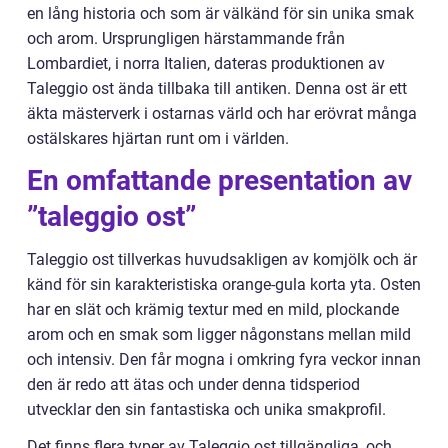
en lång historia och som är välkänd för sin unika smak
och arom. Ursprungligen härstammande från
Lombardiet, i norra Italien, dateras produktionen av
Taleggio ost ända tillbaka till antiken. Denna ost är ett
äkta mästerverk i ostarnas värld och har erövrat många
ostälskares hjärtan runt om i världen.
En omfattande presentation av
”taleggio ost”
Taleggio ost tillverkas huvudsakligen av komjölk och är
känd för sin karakteristiska orange-gula korta yta. Osten
har en slät och krämig textur med en mild, plockande
arom och en smak som ligger någonstans mellan mild
och intensiv. Den får mogna i omkring fyra veckor innan
den är redo att ätas och under denna tidsperiod
utvecklar den sin fantastiska och unika smakprofil.
Det finns flera typer av Taleggio ost tillgängliga, och