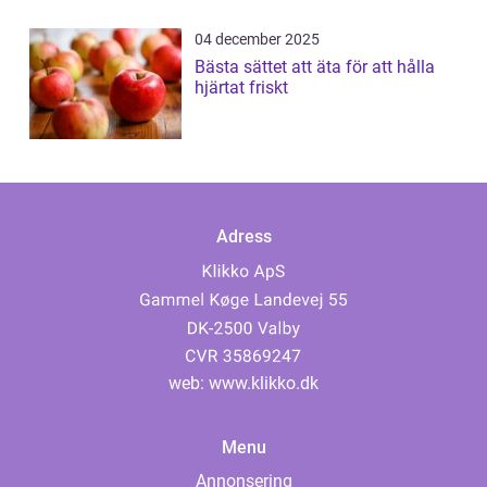
04 december 2025
Bästa sättet att äta för att hålla
hjärtat friskt
Adress
web:
www.klikko.dk
Menu
Annonsering