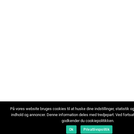
På vores website bruges cookies til at huske dine indstillinger, statistik o
indhold og annoncer. Denne information deles med tredjepart. Ved fortsa
godkender du cookiepolitikken.
Ok
Privatlivspolitik