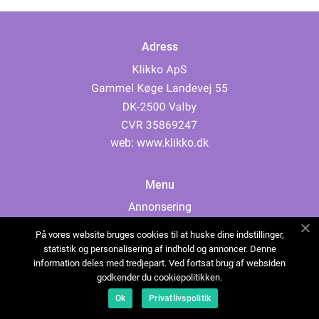
Adress
web:
www.klikko.dk
Menu
Annonsering
Om oss
På vores website bruges cookies til at huske dine indstillinger,
Cookies
statistik og personalisering af indhold og annoncer. Denne
information deles med tredjepart. Ved fortsat brug af websiden
Kontakta oss
godkender du cookiepolitikken.
Sitemap
Ok
Privatlivspolitik