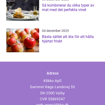
Så kombinerar du olika typer av
mat med det perfekta vinet
04 december 2025
Bästa sättet att äta för att hålla
hjärtat friskt
Adress
web:
www.klikko.dk