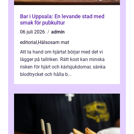
Bar i Uppsala: En levande stad med
smak för pubkultur
06 juli 2026
admin
editorial
,
Hälsosam mat
Att ta hand om hjärtat börjar med det vi
lägger på tallriken. Rätt kost kan minska
risken för hjärt och kärlsjukdomar, sänka
blodtrycket och hålla b...