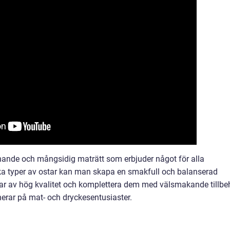
nande och mångsidig maträtt som erbjuder något för alla
ka typer av ostar kan man skapa en smakfull och balanserad
ostar av hög kvalitet och komplettera dem med välsmakande tillbe
erar på mat- och dryckesentusiaster.