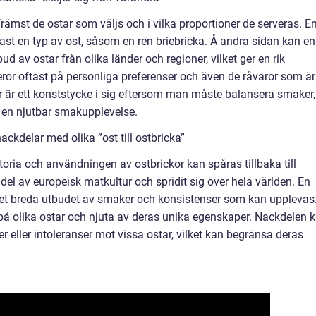
 främst de ostar som väljs och i vilka proportioner de serveras. E
ast en typ av ost, såsom en ren briebricka. Å andra sidan kan en
ud av ostar från olika länder och regioner, vilket ger en rik
eror oftast på personliga preferenser och även de råvaror som är
ar är ett konststycke i sig eftersom man måste balansera smaker,
a en njutbar smakupplevelse.
ckdelar med olika ”ost till ostbricka”
storia och användningen av ostbrickor kan spåras tillbaka till
 del av europeisk matkultur och spridit sig över hela världen. En
 det breda utbudet av smaker och konsistenser som kan upplevas
 på olika ostar och njuta av deras unika egenskaper. Nackdelen 
er eller intoleranser mot vissa ostar, vilket kan begränsa deras