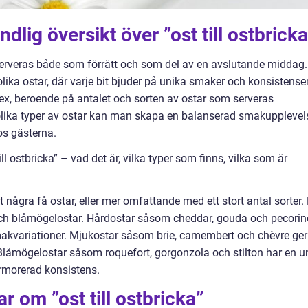
dlig översikt över ”ost till ostbricka
serveras både som förrätt och som del av en avslutande middag.
lika ostar, där varje bit bjuder på unika smaker och konsistenser
lex, beroende på antalet och sorten av ostar som serveras
lika typer av ostar kan man skapa en balanserad smakupplevel
hos gästerna.
l ostbricka” – vad det är, vilka typer som finns, vilka som är
några få ostar, eller mer omfattande med ett stort antal sorter.
och blåmögelostar. Hårdostar såsom cheddar, gouda och pecorin
makvariationer. Mjukostar såsom brie, camembert och chèvre ger
låmögelostar såsom roquefort, gorgonzola och stilton har en u
rmorerad konsistens.
r om ”ost till ostbricka”