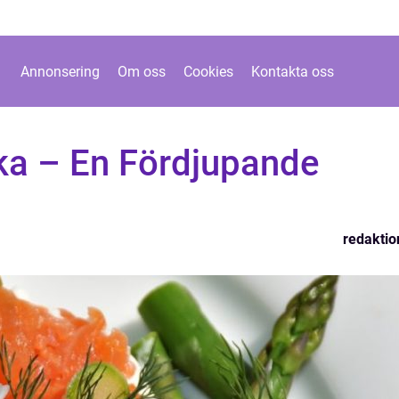
Annonsering
Om oss
Cookies
Kontakta oss
icka – En Fördjupande
redaktio