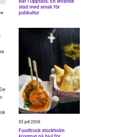
Bar i Uppsala: En levande
stad med smak för
pubkultur
”
.
se
 De
o
nik
02 juli 2026
Foodtruck stockholm
krogmat på hjul för