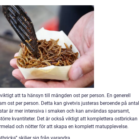
viktigt att ta hänsyn till mängden ost per person. En generell
gram ost per person. Detta kan givetvis justeras beroende på anta
ostar är mer intensiva i smaken och kan användas sparsamt,
örre kvantiteter. Det är också viktigt att komplettera ostbrickan
rmelad och nötter för att skapa en komplett matupplevelse.
tbricka” skiljer sig från varandra