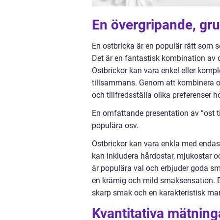
En övergripande, grun
En ostbricka är en populär rätt som 
Det är en fantastisk kombination av o
Ostbrickor kan vara enkel eller komp
tillsammans. Genom att kombinera o
och tillfredsställa olika preferenser 
En omfattande presentation av ”ost til
populära osv.
Ostbrickor kan vara enkla med endast 
kan inkludera hårdostar, mjukostar 
är populära val och erbjuder goda s
en krämig och mild smaksensation. B
skarp smak och en karakteristisk ma
Kvantitativa mätninga