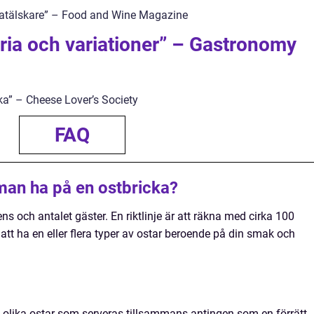
r matälskare” – Food and Wine Magazine
oria och variationer” – Gastronomy
cka” – Cheese Lover’s Society
FAQ
man ha på en ostbricka?
ns och antalet gäster. En riktlinje är att räkna med cirka 100
att ha en eller flera typer av ostar beroende på din smak och
 olika ostar som serveras tillsammans antingen som en förrätt