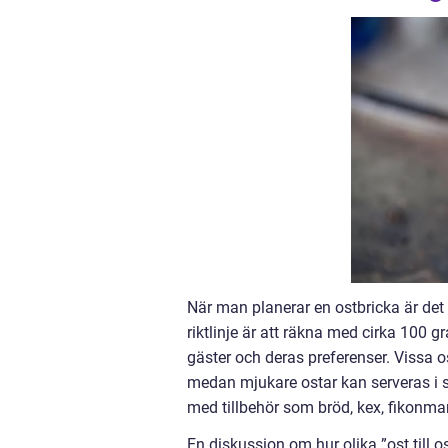
När man planerar en ostbricka är det 
riktlinje är att räkna med cirka 100 
gäster och deras preferenser. Vissa 
medan mjukare ostar kan serveras i st
med tillbehör som bröd, kex, fikonma
En diskussion om hur olika ”ost till os