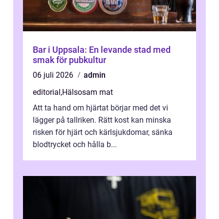
Bar i Uppsala: En levande stad med
smak för pubkultur
06 juli 2026
admin
editorial
,
Hälsosam mat
Att ta hand om hjärtat börjar med det vi
lägger på tallriken. Rätt kost kan minska
risken för hjärt och kärlsjukdomar, sänka
blodtrycket och hålla b...