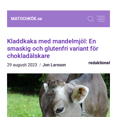
MATOCHKÖK.
se
Kladdkaka med mandelmjöl: En
smaskig och glutenfri variant för
chokladälskare
redaktionel
29 augusti 2023
Jon Larsson