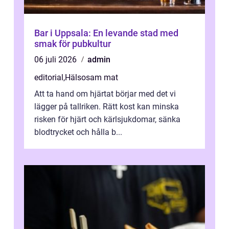
Bar i Uppsala: En levande stad med
smak för pubkultur
06 juli 2026
admin
editorial
,
Hälsosam mat
Att ta hand om hjärtat börjar med det vi
lägger på tallriken. Rätt kost kan minska
risken för hjärt och kärlsjukdomar, sänka
blodtrycket och hålla b...