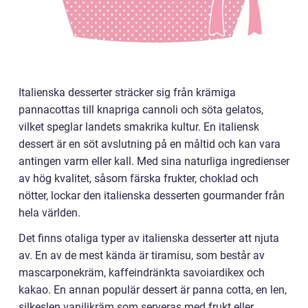
Italienska desserter sträcker sig från krämiga
pannacottas till knapriga cannoli och söta gelatos,
vilket speglar landets smakrika kultur. En italiensk
dessert är en söt avslutning på en måltid och kan vara
antingen varm eller kall. Med sina naturliga ingredienser
av hög kvalitet, såsom färska frukter, choklad och
nötter, lockar den italienska desserten gourmander från
hela världen.
Det finns otaliga typer av italienska desserter att njuta
av. En av de mest kända är tiramisu, som består av
mascarponekräm, kaffeindränkta savoiardikex och
kakao. En annan populär dessert är panna cotta, en len,
silkeslen vaniljkräm som serveras med frukt eller