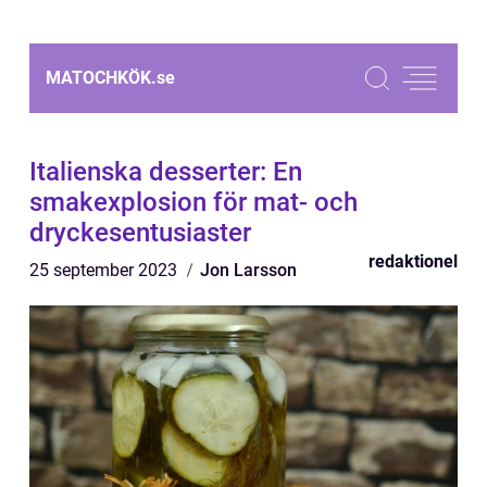
MATOCHKÖK.
se
Italienska desserter: En
smakexplosion för mat- och
dryckesentusiaster
redaktionel
25 september 2023
Jon Larsson