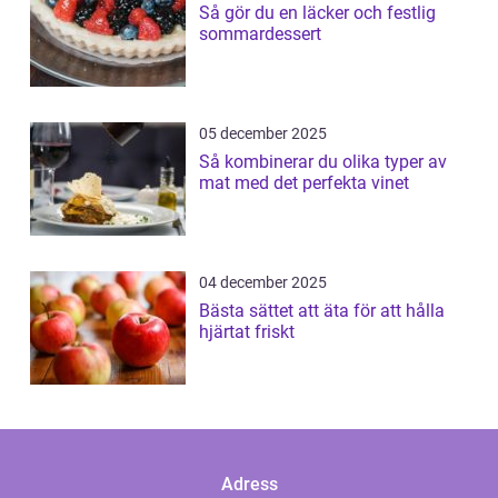
Så gör du en läcker och festlig
sommardessert
05 december 2025
Så kombinerar du olika typer av
mat med det perfekta vinet
04 december 2025
Bästa sättet att äta för att hålla
hjärtat friskt
Adress