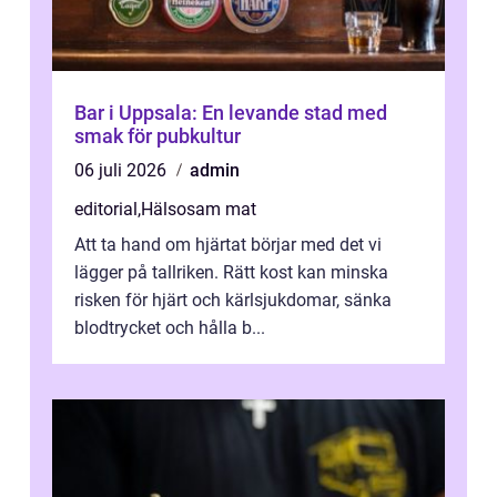
Bar i Uppsala: En levande stad med
smak för pubkultur
06 juli 2026
admin
editorial
,
Hälsosam mat
Att ta hand om hjärtat börjar med det vi
lägger på tallriken. Rätt kost kan minska
risken för hjärt och kärlsjukdomar, sänka
blodtrycket och hålla b...