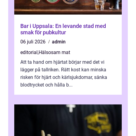
Bar i Uppsala: En levande stad med
smak för pubkultur
06 juli 2026
admin
editorial
,
Hälsosam mat
Att ta hand om hjärtat börjar med det vi
lägger på tallriken. Rätt kost kan minska
risken för hjärt och kärlsjukdomar, sänka
blodtrycket och hålla b...