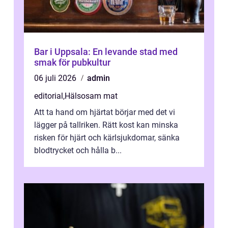
Bar i Uppsala: En levande stad med
smak för pubkultur
06 juli 2026
admin
editorial
,
Hälsosam mat
Att ta hand om hjärtat börjar med det vi
lägger på tallriken. Rätt kost kan minska
risken för hjärt och kärlsjukdomar, sänka
blodtrycket och hålla b...