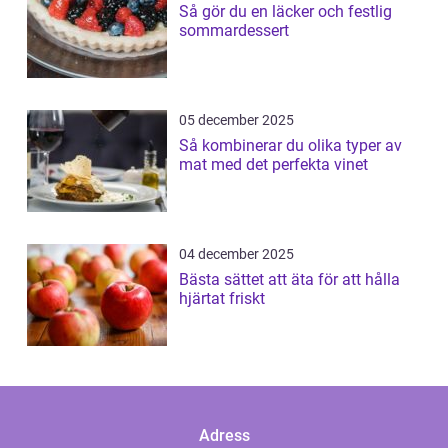
Så gör du en läcker och festlig
sommardessert
05 december 2025
Så kombinerar du olika typer av
mat med det perfekta vinet
04 december 2025
Bästa sättet att äta för att hålla
hjärtat friskt
Adress