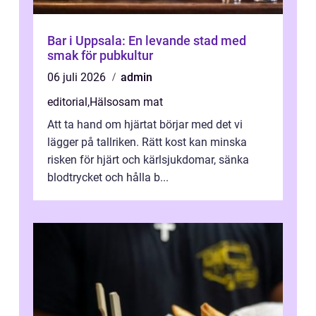
Bar i Uppsala: En levande stad med
smak för pubkultur
06 juli 2026
admin
editorial
,
Hälsosam mat
Att ta hand om hjärtat börjar med det vi
lägger på tallriken. Rätt kost kan minska
risken för hjärt och kärlsjukdomar, sänka
blodtrycket och hålla b...