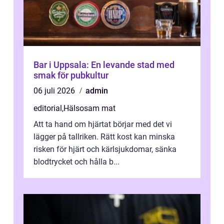
Bar i Uppsala: En levande stad med
smak för pubkultur
06 juli 2026
admin
editorial
,
Hälsosam mat
Att ta hand om hjärtat börjar med det vi
lägger på tallriken. Rätt kost kan minska
risken för hjärt och kärlsjukdomar, sänka
blodtrycket och hålla b...