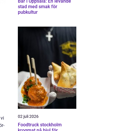
Bar i Uppsala: En levande
stad med smak för
pubkultur
02 juli 2026
 vi
Foodtruck stockholm
ör-
krogmat på hjul för