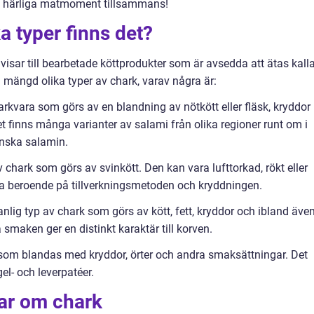
ta härliga matmoment tillsammans!
a typer finns det?
isar till bearbetade köttprodukter som är avsedda att ätas kall
n mängd olika typer av chark, varav några är:
arkvara som görs av en blandning av nötkött eller fläsk, kryddor
t finns många varianter av salami från olika regioner runt om i
ienska salamin.
 chark som görs av svinkött. Den kan vara lufttorkad, rökt eller
inka beroende på tillverkningsmetoden och kryddningen.
anlig typ av chark som görs av kött, fett, kryddor och ibland äve
ta smaken ger en distinkt karaktär till korven.
s som blandas med kryddor, örter och andra smaksättningar. Det
gel- och leverpatéer.
gar om chark