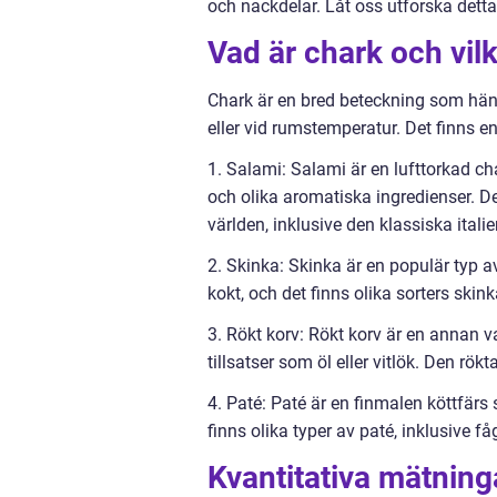
och nackdelar. Låt oss utforska det
Vad är chark och vilk
Chark är en bred beteckning som hänv
eller vid rumstemperatur. Det finns e
1. Salami: Salami är en lufttorkad ch
och olika aromatiska ingredienser. De
världen, inklusive den klassiska ital
2. Skinka: Skinka är en populär typ av
kokt, och det finns olika sorters sk
3. Rökt korv: Rökt korv är en annan v
tillsatser som öl eller vitlök. Den rök
4. Paté: Paté är en finmalen köttfär
finns olika typer av paté, inklusive få
Kvantitativa mätnin