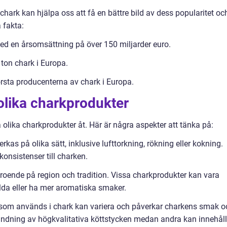
chark kan hjälpa oss att få en bättre bild av dess popularitet oc
 fakta:
med en årsomsättning på över 150 miljarder euro.
ton chark i Europa.
rsta producenterna av chark i Europa.
olika charkprodukter
a olika charkprodukter åt. Här är några aspekter att tänka på:
rkas på olika sätt, inklusive lufttorkning, rökning eller kokning.
onsistenser till charken.
eroende på region och tradition. Vissa charkprodukter kan vara
da eller ha mer aromatiska smaker.
ött som används i chark kan variera och påverkar charkens smak o
vändning av högkvalitativa köttstycken medan andra kan innehål