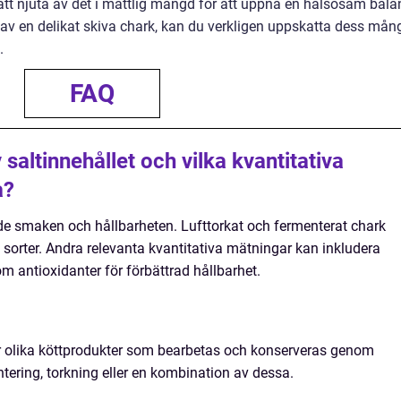
tt njuta av det i måttlig mängd för att uppnå en hälsosam bala
 av en delikat skiva chark, kan du verkligen uppskatta dess mån
.
FAQ
saltinnehållet och vilka kvantitativa
a?
åde smaken och hållbarheten. Lufttorkat och fermenterat chark
a sorter. Andra relevanta kvantitativa mätningar kan inkludera
som antioxidanter för förbättrad hållbarhet.
 olika köttprodukter som bearbetas och konserveras genom
tering, torkning eller en kombination av dessa.