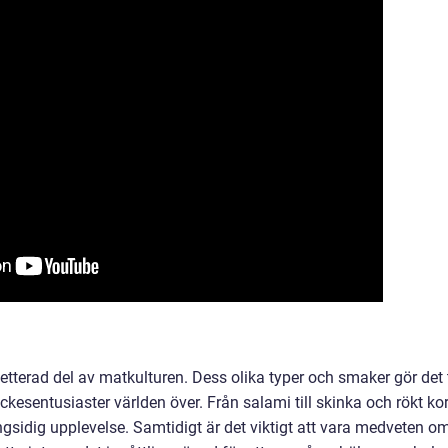
erad del av matkulturen. Dess olika typer och smaker gör det t
kesentusiaster världen över. Från salami till skinka och rökt kor
sidig upplevelse. Samtidigt är det viktigt att vara medveten o